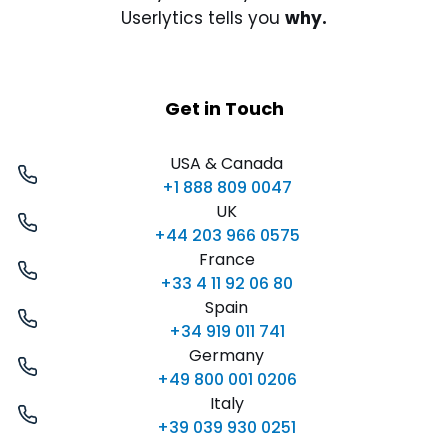
Userlytics tells you
why.
Get in Touch
USA & Canada
+1 888 809 0047
UK
+44 203 966 0575
France
+33 4 11 92 06 80
Spain
+34 919 011 741
Germany
+49 800 001 0206
Italy
+39 039 930 0251